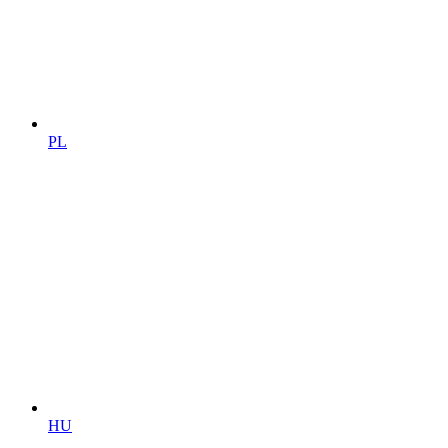
PL
HU