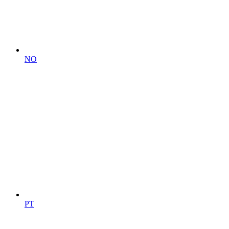
NO
PT