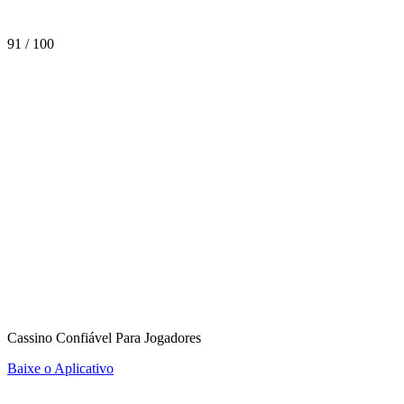
91
/
100
Cassino Confiável Para Jogadores
Baixe o Aplicativo