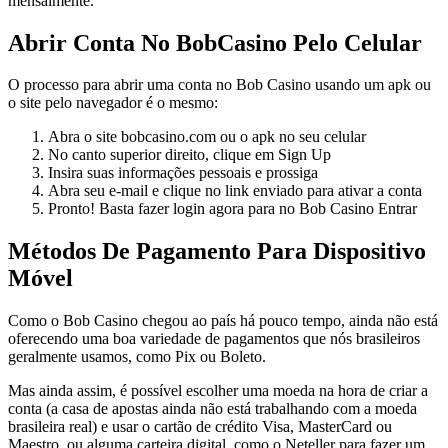
mensalmente.
Abrir Conta No BobCasino Pelo Celular
O processo para abrir uma conta no Bob Casino usando um apk ou
o site pelo navegador é o mesmo:
Abra o site bobcasino.com ou o apk no seu celular
No canto superior direito, clique em Sign Up
Insira suas informações pessoais e prossiga
Abra seu e-mail e clique no link enviado para ativar a conta
Pronto! Basta fazer login agora para no Bob Casino Entrar
Métodos De Pagamento Para Dispositivo
Móvel
Como o Bob Casino chegou ao país há pouco tempo, ainda não está
oferecendo uma boa variedade de pagamentos que nós brasileiros
geralmente usamos, como Pix ou Boleto.
Mas ainda assim, é possível escolher uma moeda na hora de criar a
conta (a casa de apostas ainda não está trabalhando com a moeda
brasileira real) e usar o cartão de crédito Visa, MasterCard ou
Maestro, ou alguma carteira digital, como o Neteller para fazer um