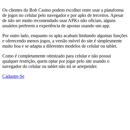
Os clientes do Bob Casino podem escolher entre usar a plataforma
de jogos no celular pelo navegador e por apks de terceiros. Apesar
de não ser muito recomendado usar APKs não oficiais, alguns
usuários preferem a experiência de apostas usando um app.
Por outro lado, enquanto os apks acabam limitando algumas funções
e oferecendo menos jogos, a versão móvel do site é simplesmente
muito boa e se adapta a diferentes modelos de celular ou tablet.
Como é completamente otimizado para celular e não possui
qualquer restrição, quem optar por jogar pelo site usando o
navegador do celular ou tablet não irá se arrepender.
Cadastre-Se