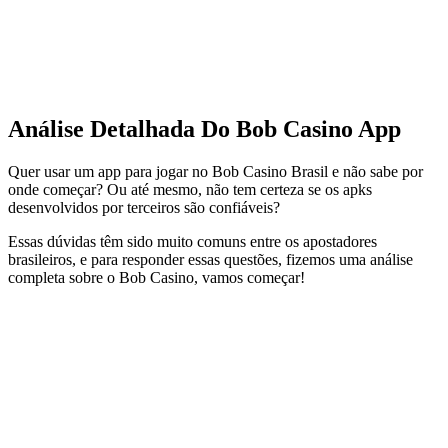
Análise Detalhada Do Bob Casino App
Quer usar um app para jogar no Bob Casino Brasil e não sabe por
onde começar? Ou até mesmo, não tem certeza se os apks
desenvolvidos por terceiros são confiáveis?
Essas dúvidas têm sido muito comuns entre os apostadores
brasileiros, e para responder essas questões, fizemos uma análise
completa sobre o Bob Casino, vamos começar!