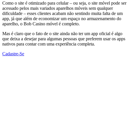
Como o site é otimizado para celular – ou seja, o site móvel pode ser
acessado pelos mais variados aparelhos móveis sem qualquer
dificuldade – esses clientes acabam não sentindo muita falta de um
app, já que além de economizar um espaço no armazenamento do
aparelho, o Bob Casino móvel é completo.
Mas é claro que o fato de o site ainda não ter um app oficial é algo
que deixa a desejar para algumas pessoas que preferem usar os apps
nativos para contar com uma experiência completa.
Cadastre-Se