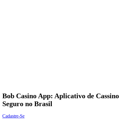
Bob Casino App: Aplicativo de Cassino
Seguro no Brasil
Cadastre-Se