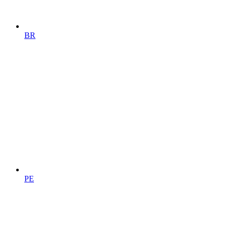
BR
PE