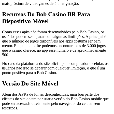
mais próxima de videogames de última geração.
Recursos Do Bob Casino BR Para
Dispositivo Móvel
Como esses apks não foram desenvolvidos pelo Bob Casino, os
usuários podem se deparar com algumas limitações. A principal é
que o número de jogos disponíveis nos apps costuma ser bem
menor. Enquanto no site podemos encontrar mais de 3.000 jogos
que o casino oferece, no app esse número é de aproximadamente
500.
No caso da plataforma do site oficial para computador e celular, os
usuários não irão se deparar com qualquer limitação, o que é um
ponto positivo para o Bob Casino.
Versão Do Site Móvel
Além dos APKs de fontes desconhecidas, uma boa parte dos
clientes do site optam por usar a versão do Bob Casino mobile que
pode ser acessada diretamente pelo navegador do celular sem
restrições.