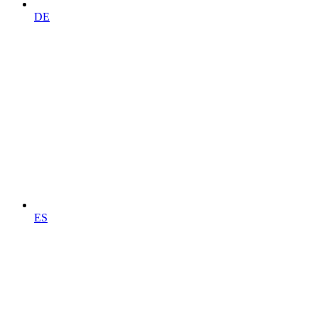
DE
ES